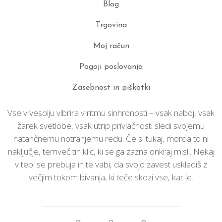
Blog
Trgovina
Moj račun
Pogoji poslovanja
Zasebnost in piškotki
Vse v vesolju vibrira v ritmu sinhronosti – vsak naboj, vsak
žarek svetlobe, vsak utrip privlačnosti sledi svojemu
natančnemu notranjemu redu. Če si tukaj, morda to ni
naključje, temveč tih klic, ki se ga zazna onkraj misli. Nekaj
v tebi se prebuja in te vabi, da svojo zavest uskladiš z
večjim tokom bivanja, ki teče skozi vse, kar je.