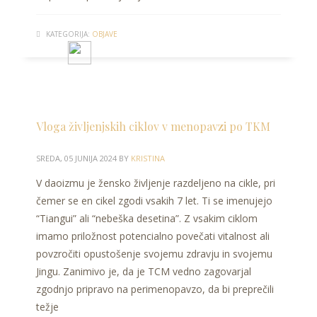
KATEGORIJA:
OBJAVE
Vloga življenjskih ciklov v menopavzi po TKM
SREDA, 05 JUNIJA 2024
BY
KRISTINA
V daoizmu je žensko življenje razdeljeno na cikle, pri
čemer se en cikel zgodi vsakih 7 let. Ti se imenujejo
“Tiangui” ali “nebeška desetina”. Z vsakim ciklom
imamo priložnost potencialno povečati vitalnost ali
povzročiti opustošenje svojemu zdravju in svojemu
Jingu. Zanimivo je, da je TCM vedno zagovarjal
zgodnjo pripravo na perimenopavzo, da bi preprečili
težje