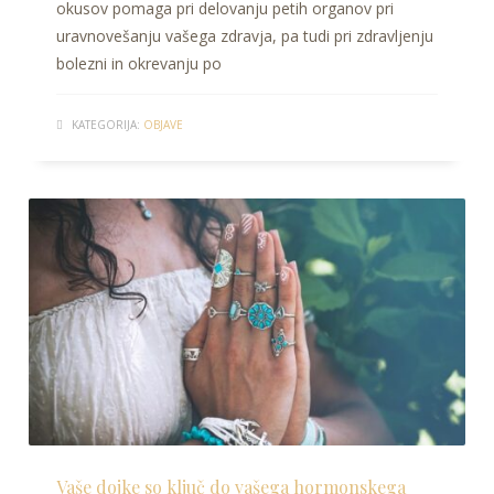
okusov pomaga pri delovanju petih organov pri
uravnovešanju vašega zdravja, pa tudi pri zdravljenju
bolezni in okrevanju po
KATEGORIJA:
OBJAVE
Vaše dojke so ključ do vašega hormonskega