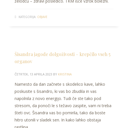
želodcu – zdravi posledico. TKM išče vzrok bolezni.
KATEGORIJA:
OBJAVE
Šisandra jagode dolgoživosti – krepčilo vseh 5
organov
ČETRTEK, 13 APRILA 2023
BY
KRISTINA
Namesto da dan začnete s skodelico kave, lahko
poskusite s šisandro, ki vas bo zbudila in vas
napolnila z novo energijo. Tudi če ste tako pod
stresom, da ponoči le s težavo zaspite, vam ni treba
šteti ovc. Šisandra vas bo pomirila, tako da boste
hitro utonili v sladek sen. In kako lahko obstaja
rastlina,