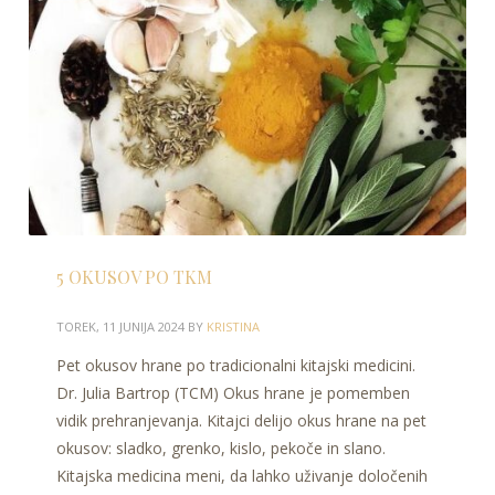
5 OKUSOV PO TKM
TOREK, 11 JUNIJA 2024
BY
KRISTINA
Pet okusov hrane po tradicionalni kitajski medicini.
Dr. Julia Bartrop (TCM) Okus hrane je pomemben
vidik prehranjevanja. Kitajci delijo okus hrane na pet
okusov: sladko, grenko, kislo, pekoče in slano.
Kitajska medicina meni, da lahko uživanje določenih