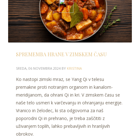
SPREMEMBA HRANE V ZIMSKEM ČASU
SREDA, 06 NOVEMBRA 2024
BY
KRISTINA
Ko nastopi zimski mraz, se Yang Qi v telesu
premakne proti notranjim organom in kanalom-
meridijanom, da ohrani Qi in kri. V zimskem času se
naše telo usmeri k varčevanju in ohranjanju energije.
Vranico in želodec, ki sta odgovorna za naš
poporodni Qi in prehrano, je treba zaščititi z
uživanjem toplih, lahko prebavljivih in hranljivih
obrokov.