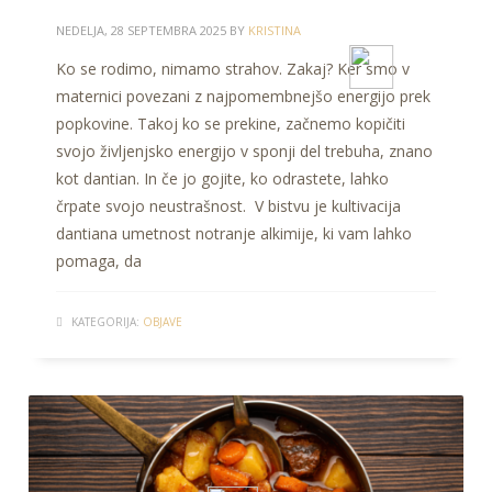
NEDELJA, 28 SEPTEMBRA 2025
BY
KRISTINA
Ko se rodimo, nimamo strahov. Zakaj? Ker smo v
maternici povezani z najpomembnejšo energijo prek
popkovine. Takoj ko se prekine, začnemo kopičiti
svojo življenjsko energijo v sponji del trebuha, znano
kot dantian. In če jo gojite, ko odrastete, lahko
črpate svojo neustrašnost. V bistvu je kultivacija
dantiana umetnost notranje alkimije, ki vam lahko
pomaga, da
KATEGORIJA:
OBJAVE