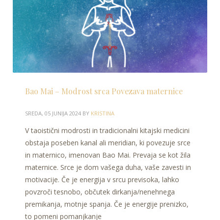
Bao Mai – Modrost srca Povezava maternice
SREDA, 05 JUNIJA 2024
BY
KRISTINA
V taoistični modrosti in tradicionalni kitajski medicini
obstaja poseben kanal ali meridian, ki povezuje srce
in maternico, imenovan Bao Mai. Prevaja se kot žila
maternice. Srce je dom vašega duha, vaše zavesti in
motivacije. Če je energija v srcu previsoka, lahko
povzroči tesnobo, občutek dirkanja/nenehnega
premikanja, motnje spanja. Če je energije prenizko,
to pomeni pomanjkanje