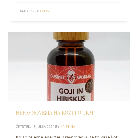
KATEGORIJA:
OBJAVE
NERAVNOVESJA NA KOŽI PO TKM
ČETRTEK, 18 JULIJA 2024
BY
KRISTINA
Ko so telesne energije v ravnovesju, se to kaže kot