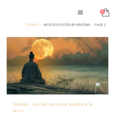
DOMOV
ARTICLES POSTED BY KRISTINA
PAGE 2
Dantian – vaše skrivno orožje za zdravje in
srečo