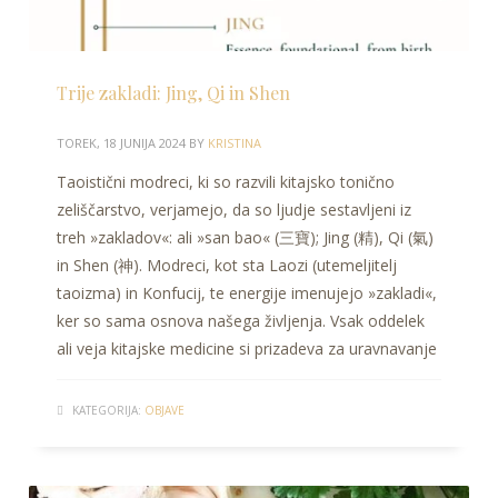
Trije zakladi: Jing, Qi in Shen
TOREK, 18 JUNIJA 2024
BY
KRISTINA
Taoistični modreci, ki so razvili kitajsko tonično
zeliščarstvo, verjamejo, da so ljudje sestavljeni iz
treh »zakladov«: ali »san bao« (三寶); Jing (精), Qi (氣)
in Shen (神). Modreci, kot sta Laozi (utemeljitelj
taoizma) in Konfucij, te energije imenujejo »zakladi«,
ker so sama osnova našega življenja. Vsak oddelek
ali veja kitajske medicine si prizadeva za uravnavanje
KATEGORIJA:
OBJAVE