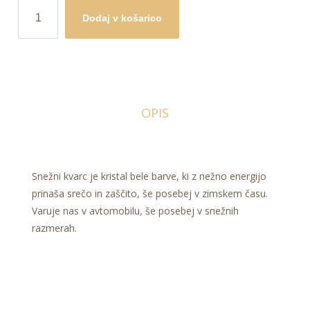
SNEŽNI
Dodaj v košarico
KVARC
-
kristal
obilja
in
sreče
OPIS
količina
Snežni kvarc je kristal bele barve, ki z nežno energijo
prinaša srečo in zaščito, še posebej v zimskem času.
Varuje nas v avtomobilu, še posebej v snežnih
razmerah.