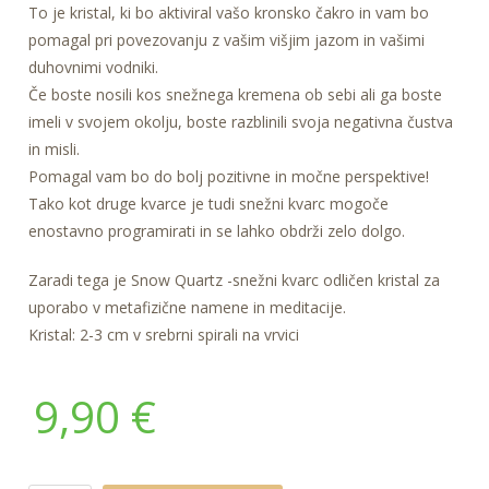
To je kristal, ki bo aktiviral vašo kronsko čakro in vam bo
pomagal pri povezovanju z vašim višjim jazom in vašimi
duhovnimi vodniki.
Če boste nosili kos snežnega kremena ob sebi ali ga boste
imeli v svojem okolju, boste razblinili svoja negativna čustva
in misli.
Pomagal vam bo do bolj pozitivne in močne perspektive!
Tako kot druge kvarce je tudi snežni kvarc mogoče
enostavno programirati in se lahko obdrži zelo dolgo.
Zaradi tega je Snow Quartz -snežni kvarc odličen kristal za
uporabo v metafizične namene in meditacije.
Kristal: 2-3 cm v srebrni spirali na vrvici
9,90
€