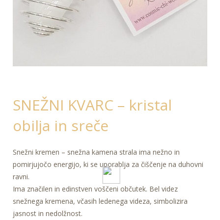
SNEŽNI KVARC – kristal
obilja in sreče
Snežni kremen – snežna kamena strala ima nežno in
pomirjujočo energijo, ki se uporablja za čiščenje na duhovni
ravni.
Ima značilen in edinstven voščeni občutek. Bel videz
snežnega kremena, včasih ledenega videza, simbolizira
jasnost in nedolžnost.