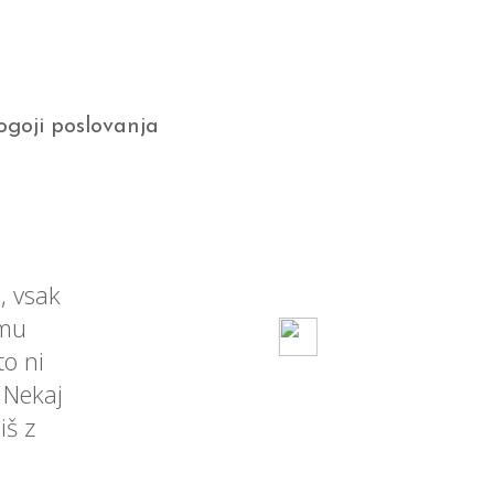
ogoji poslovanja
, vsak
emu
o ni
. Nekaj
iš z