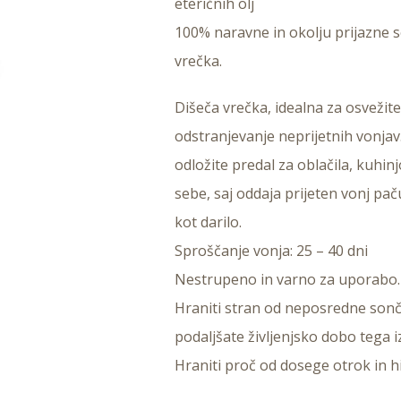
eteričnih olj
100% naravne in okolju prijazne 
vrečka.
Dišeča vrečka, idealna za osvežit
odstranjevanje neprijetnih vonjav.
odložite predal za oblačila, kuhinjo
sebe, saj oddaja prijeten vonj pačul
kot darilo.
Sproščanje vonja: 25 – 40 dni
Nestrupeno in varno za uporabo.
Hraniti stran od neposredne sonč
podaljšate življenjsko dobo tega i
Hraniti proč od dosege otrok in hi