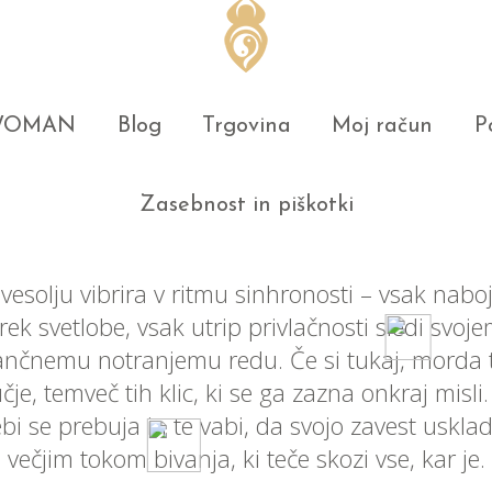
 WOMAN
Blog
Trgovina
Moj račun
P
Zasebnost in piškotki
 vesolju vibrira v ritmu sinhronosti – vsak naboj
rek svetlobe, vsak utrip privlačnosti sledi svoj
ančnemu notranjemu redu. Če si tukaj, morda t
čje, temveč tih klic, ki se ga zazna onkraj misli
ebi se prebuja in te vabi, da svojo zavest usklad
večjim tokom bivanja, ki teče skozi vse, kar je.