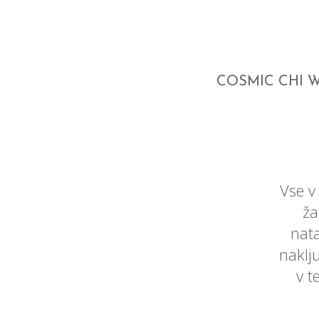
COSMIC CHI
Vse v
ža
nat
naklju
v t