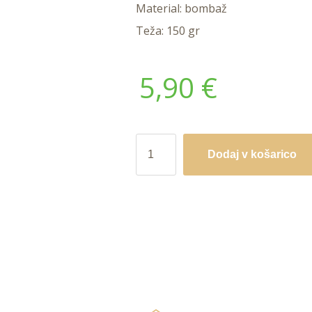
Material: bombaž
Teža: 150 gr
5,90
€
ORGANIC
Dodaj v košarico
GOODNESS
dišeča
vrečka
Patchouli
Vanilla
količina