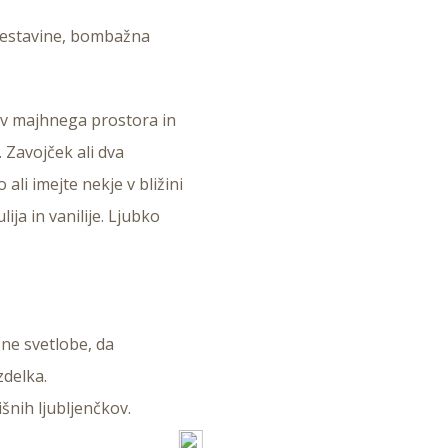
sestavine, bombažna
ev majhnega prostora in
 Zavojček ali dva
 ali imejte nekje v bližini
ija in vanilije. Ljubko
ne svetlobe, da
zdelka.
šnih ljubljenčkov.