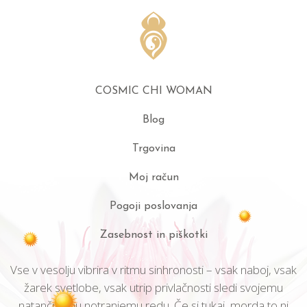
COSMIC CHI WOMAN
Blog
Trgovina
Moj račun
Pogoji poslovanja
Zasebnost in piškotki
Vse v vesolju vibrira v ritmu sinhronosti – vsak naboj, vsak
žarek svetlobe, vsak utrip privlačnosti sledi svojemu
natančnemu notranjemu redu. Če si tukaj, morda to ni