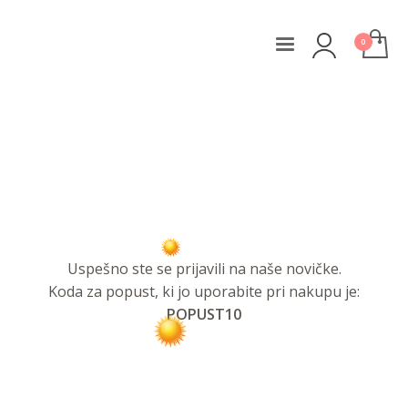
TVOJE ŽIVLJENJE ŠTEJE,
POMEMBNA SI ZASE IN ZA
SVET!
Uspešno ste se prijavili na naše
novičke.
Koda
za popust, ki jo uporabite pri nakupu je:
POPUST10